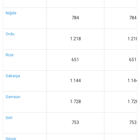
Niğde
784
784
Ordu
1.218
1.218
Rize
651
651
Sakarya
1.144
1.144
Samsun
1.728
1.728
Siirt
753
753
Sinop