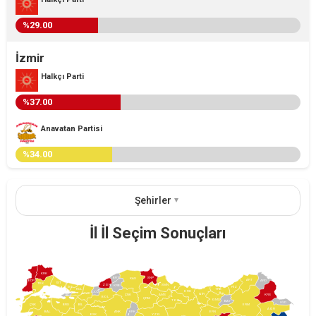
%29.00
İzmir
Halkçı Parti
%37.00
Anavatan Partisi
%34.00
Şehirler
İl İl Seçim Sonuçları
KRK
BRT
SNP
KAS
ART
EDR
ARD
İST
TEK
ZON
SMN
KRB
İST
RİZ
KCL
TRB
ORD
DÜZ
SAK
GİR
ÇNK
AMS
KRS
YAL
BOL
ÇRM
GMŞ
TOK
BAY
IĞD
BRS
ERM
ÇNK
BİL
AĞR
BAL
ANK
KRK
ERN
YZG
ESK