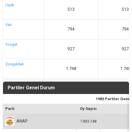
Uşak
513
513
Van
794
794
Yozgat
927
927
Zonguldak
1.748
1.748
Partiler Genel Durum
1983 Partiler Gene
Parti
Oy Sayısı
ANAP
7.833.148