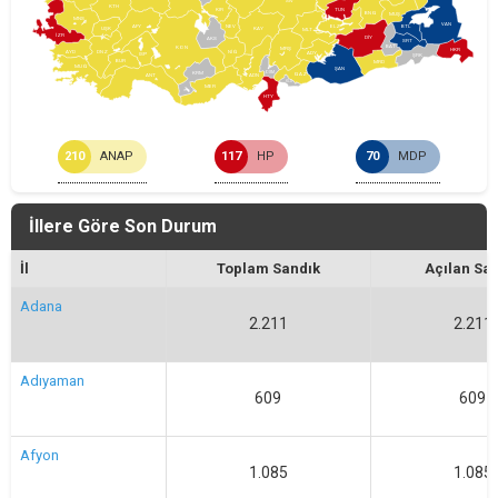
SİV
KTH
KIR
TUN
BNG
MUŞ
MNS
VAN
NEV
AFY
ELZ
BTL
KAY
UŞK
MLT
İZR
DİY
AKS
SRT
BAT
KON
MRŞ
HKR
NİĞ
AYD
DNZ
ADY
ISP
ŞRK
BUR
MRD
MUĞ
ŞAN
OSM
KRM
GAZ
ANT
ADN
KLS
MER
HTY
210
ANAP
117
HP
70
MDP
İllere Göre Son Durum
İl
Toplam Sandık
Açılan Sa
Adana
2.211
2.211
Adıyaman
609
609
Afyon
1.085
1.085