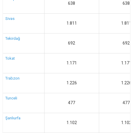
638
638
Sivas
1.811
1.811
Tekirdağ
692
692
Tokat
1.171
1.171
Trabzon
1.226
1.226
Tunceli
477
477
Şanlıurfa
1.102
1.102