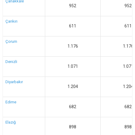
Çanakkale
952
952
Çankırı
611
611
Çorum
1.176
1.176
Denizli
1.071
1.071
Diyarbakır
1.204
1.204
Edirne
682
682
Elazığ
898
898