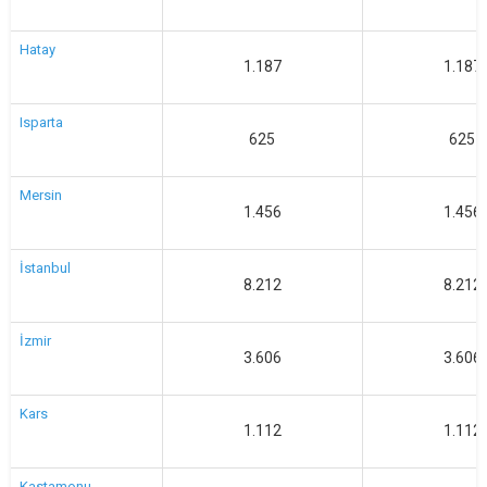
Hatay
1.187
1.187
Isparta
625
625
Mersin
1.456
1.456
İstanbul
8.212
8.212
İzmir
3.606
3.606
Kars
1.112
1.112
Kastamonu