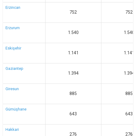
Erzincan
752
752
Erzurum
1.540
1.540
Eskişehir
1.141
1.141
Gaziantep
1.394
1.394
Giresun
885
885
Gümüşhane
643
643
Hakkari
276
276