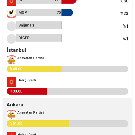
%30
MDP
70
%23
Bağımsız
%1
DİĞER
%1
İstanbul
Anavatan Partisi
%45.00
Halkçı Parti
%33.00
Ankara
Anavatan Partisi
%51.00
Halkçı Parti