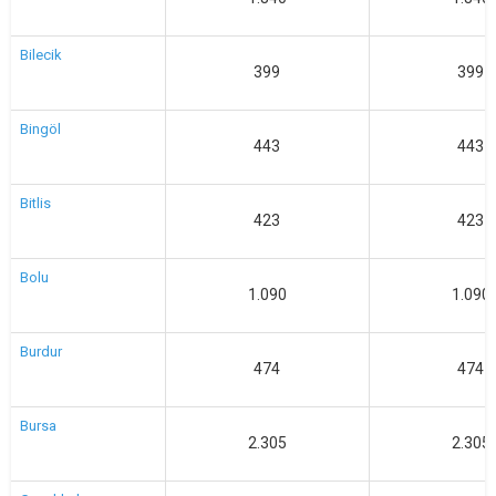
Bilecik
399
399
Bingöl
443
443
Bitlis
423
423
Bolu
1.090
1.090
Burdur
474
474
Bursa
2.305
2.305