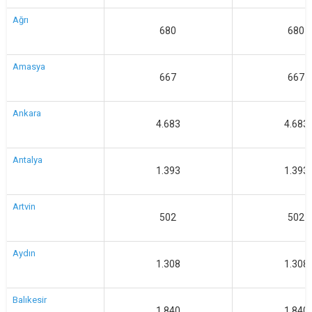
Ağrı
680
680
Amasya
667
667
Ankara
4.683
4.683
Antalya
1.393
1.393
Artvin
502
502
Aydın
1.308
1.308
Balıkesir
1.840
1.840