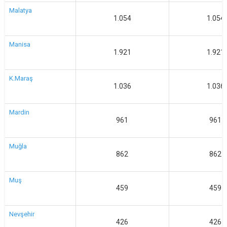
Malatya
1.054
1.054
Manisa
1.921
1.921
K.Maraş
1.036
1.036
Mardin
961
961
Muğla
862
862
Muş
459
459
Nevşehir
426
426