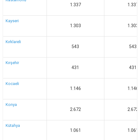
1.337
1.337
Kayseri
1.303
1.303
Kırklareli
543
543
Kırşehir
431
431
Kocaeli
1.146
1.146
Konya
2.672
2.672
Kütahya
1.061
1.061