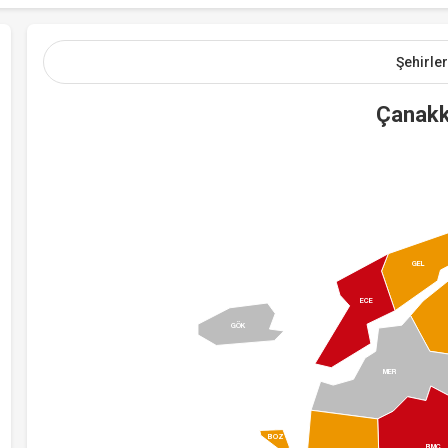
Şehirler
Çanakk
GEL
ECE
GÖK
MER
BOZ
BMÇ