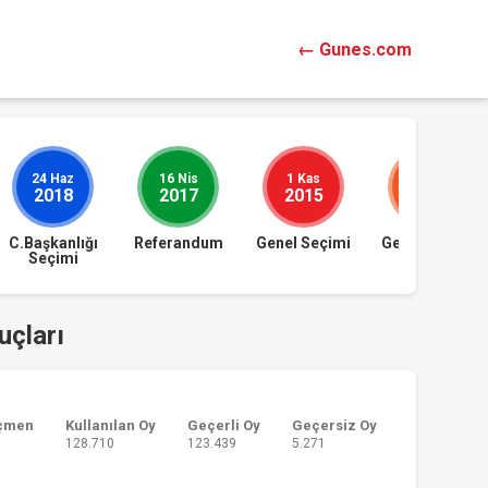
← Gunes.com
24 Haz
16 Nis
1 Kas
7 Haz
2018
2017
2015
2015
C.Başkanlığı
Referandum
Genel Seçimi
Genel Seçimi
Seçimi
uçları
çmen
Kullanılan Oy
Geçerli Oy
Geçersiz Oy
128.710
123.439
5.271