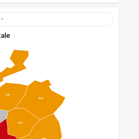
ale
LAP
BGA
ÇAN
YNC