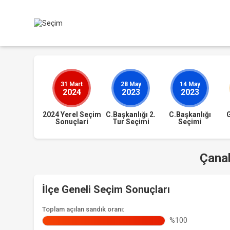
31 Mart
28 May
14 May
2024
2023
2023
2024 Yerel Seçim
C.Başkanlığı 2.
C.Başkanlığı
Sonuçlari
Tur Seçimi
Seçimi
Çanak
İlçe Geneli Seçim Sonuçları
Toplam açılan sandık oranı:
%100