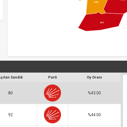
EZN
AYC
Açılan Sandık
Parti
Oy Oranı
80
%43.00
92
%44.00