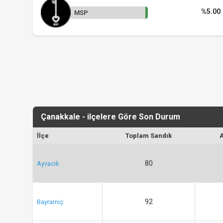
%5.00
MSP
Çanakkale - ilçelere Göre Son Durum
İlçe
Toplam Sandık
80
Ayvacık
92
Bayramiç