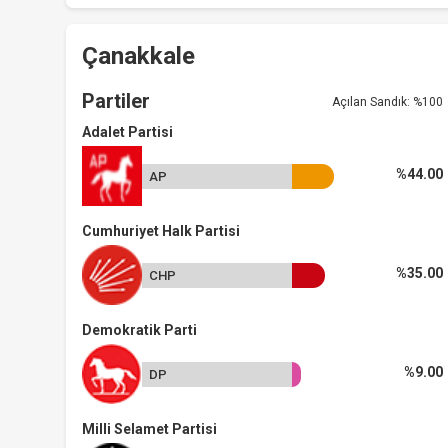
Çanakkale
Partiler
Açılan Sandık: %100
Adalet Partisi
%44.00
AP
Cumhuriyet Halk Partisi
%35.00
CHP
Demokratik Parti
%9.00
DP
Milli Selamet Partisi