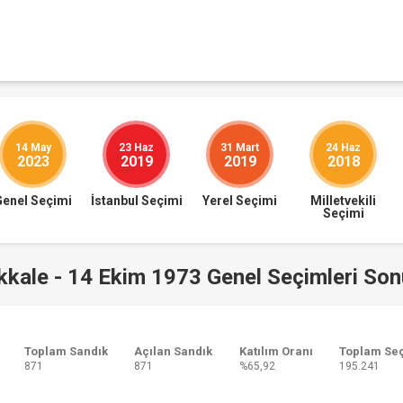
14 May
23 Haz
31 Mart
24 Haz
2023
2019
2019
2018
Genel Seçimi
İstanbul Seçimi
Yerel Seçimi
Milletvekili
Seçimi
kale - 14 Ekim 1973 Genel Seçimleri Son
Toplam Sandık
Açılan Sandık
Katılım Oranı
Toplam Se
871
871
%65,92
195.241