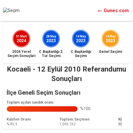
← Gunes.com
31 Mart
28 May
14 May
14 May
2024
2023
2023
2023
2024 Yerel
C.Başkanlığı 2.
C.Başkanlığı
Genel Seçimi
İst
Seçim Sonuçlari
Tur Seçimi
Seçimi
Kocaeli - 12 Eylül 2010 Referandumu
Sonuçları
İlçe Geneli Seçim Sonuçları
Toplam açılan sandık oranı:
%100
Katılım Oranı
Toplam Seçmen
Kullanı
% 85,9
1.006.262
864.871