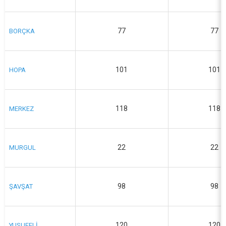
77
77
BORÇKA
101
101
HOPA
118
118
MERKEZ
22
22
MURGUL
98
98
ŞAVŞAT
120
120
YUSUFELİ