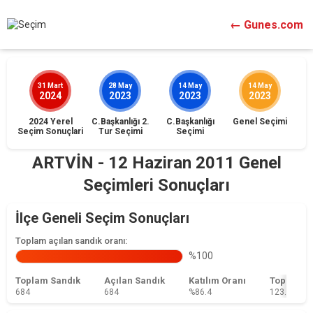
← Gunes.com
31 Mart
28 May
14 May
14 May
2024
2023
2023
2023
2024 Yerel
C.Başkanlığı 2.
C.Başkanlığı
Genel Seçimi
İst
Seçim Sonuçlari
Tur Seçimi
Seçimi
ARTVİN - 12 Haziran 2011 Genel
Seçimleri Sonuçları
İlçe Geneli Seçim Sonuçları
Toplam açılan sandık oranı:
%100
Toplam Sandık
Açılan Sandık
Katılım Oranı
Toplam 
684
684
%86.4
123.790