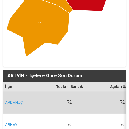
YSF
ARTVİN - ilçelere Göre Son Durum
İlçe
Toplam Sandık
Açılan Sa
72
72
ARDANUÇ
76
76
ARHAVİ