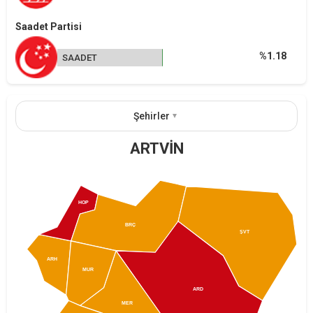
Saadet Partisi
%1.18
SAADET
Şehirler
ARTVİN
HOP
BRÇ
ŞVT
ARH
MUR
ARD
MER