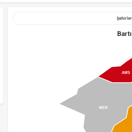
Şehirler
Bart
AMS
MER