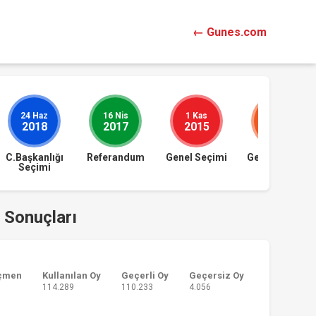
← Gunes.com
24 Haz
16 Nis
1 Kas
7 Haz
2018
2017
2015
2015
C.Başkanlığı
Referandum
Genel Seçimi
Genel Seçimi
Seçimi
 Sonuçları
çmen
Kullanılan Oy
Geçerli Oy
Geçersiz Oy
114.289
110.233
4.056