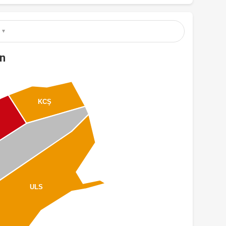
ın
KCŞ
ULS