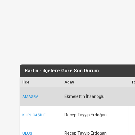
Bartın - ilçelere Göre Son Durum
İlçe
Aday
T
Ekmelettin İhsanoglu
AMASRA
Recep Tayyip Erdoğan
KURUCAŞİLE
Recep Tayyip Erdoğan
ULUS