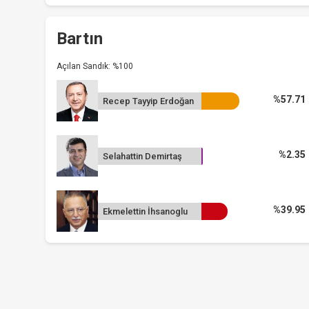
Bartın
Açılan Sandık: %100
%57.71
Recep Tayyip Erdoğan
%2.35
Selahattin Demirtaş
%39.95
Ekmelettin İhsanoglu