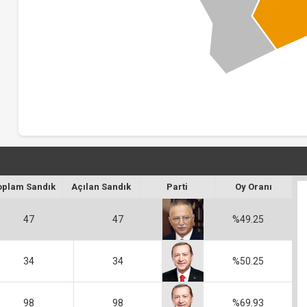
oplam Sandık
Açılan Sandık
Parti
Oy Oranı
47
47
%49.25
34
34
%50.25
98
98
%69.93