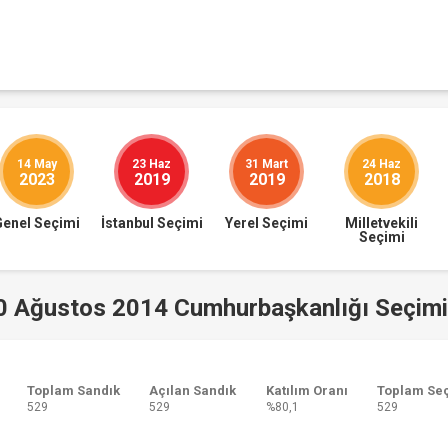
14 May
23 Haz
31 Mart
24 Haz
2023
2019
2019
2018
Genel Seçimi
İstanbul Seçimi
Yerel Seçimi
Milletvekili
Seçimi
10 Ağustos 2014 Cumhurbaşkanlığı Seçimi
Toplam Sandık
Açılan Sandık
Katılım Oranı
Toplam Se
529
529
%80,1
529