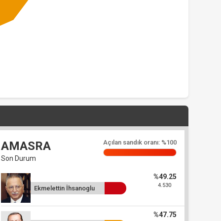
Açılan sandık oranı: %100
AMASRA
Son Durum
%49.25
4.530
Ekmelettin İhsanoglu
%47.75