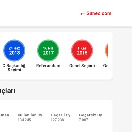
← Gunes.com
24 Haz
16 Nis
1 Kas
7 Haz
2018
2017
2015
2015
C.Başkanlığı
Referandum
Genel Seçimi
Genel Seçimi
Seçimi
çları
çmen
Kullanılan Oy
Geçerli Oy
Geçersiz Oy
134.245
127.238
7.007