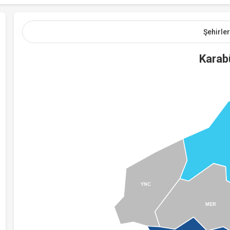
Şehirler
Karab
YNC
MER