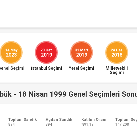
14 May
23 Haz
31 Mart
24 Haz
2023
2019
2019
2018
Genel Seçimi
İstanbul Seçimi
Yerel Seçimi
Milletvekili
Seçimi
bük - 18 Nisan 1999 Genel Seçimleri Sonu
Toplam Sandık
Açılan Sandık
Katılım Oranı
Toplam Se
894
894
%91,19
147.208