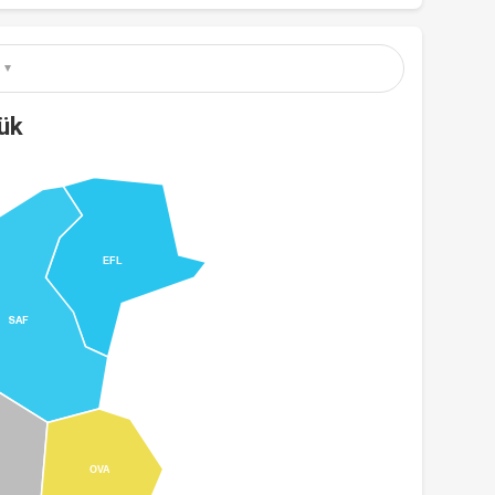
ük
EFL
SAF
OVA