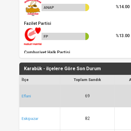
%14.00
ANAP
Fazilet Partisi
%13.00
FP
Cumhuriyet Halk Partisi
%6.00
CHP
Karabük - ilçelere Göre Son Durum
İlçe
Toplam Sandık
69
Eflani
82
Eskipazar