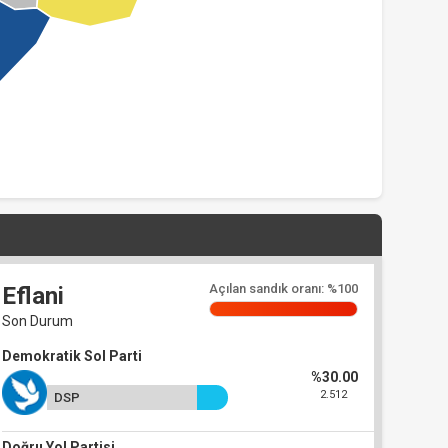
Açılan sandık oranı: %100
Eflani
Son Durum
Demokratik Sol Parti
%30.00
2.512
DSP
Doğru Yol Partisi