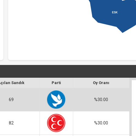
ESK
Açılan Sandık
Parti
Oy Oranı
69
%30.00
82
%30.00