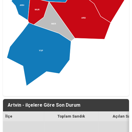
ARH
MUR
ARD
MER
YSF
Artvin - ilçelere Göre Son Durum
İlçe
Toplam Sandık
Açılan Sa