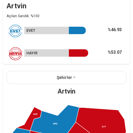
Artvin
Açılan Sandık: %100
%46.93
EVET
%53.07
HAYIR
Şehirler
Artvin
HOP
BRÇ
ŞVT