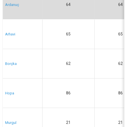
64
64
Ardanuç
65
65
Arhavi
62
62
Borçka
86
86
Hopa
21
21
Murgul