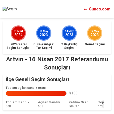
← Gunes.com
31 Mart
28 May
14 May
14 May
2024
2023
2023
2023
2024 Yerel
C.Başkanlığı 2.
C.Başkanlığı
Genel Seçimi
İst
Seçim Sonuçlari
Tur Seçimi
Seçimi
Artvin - 16 Nisan 2017 Referandumu
Sonuçları
İlçe Geneli Seçim Sonuçları
Toplam açılan sandık oranı:
%100
Toplam Sandık
Açılan Sandık
Katılım Oranı
Toplam 
608
608
%84,97
128.132