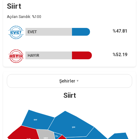
Siirt
Açılan Sandık: %100
%47.81
EVET
%52.19
HAYIR
Şehirler
Siirt
BAY
ŞİR
TİL
MER
KUR