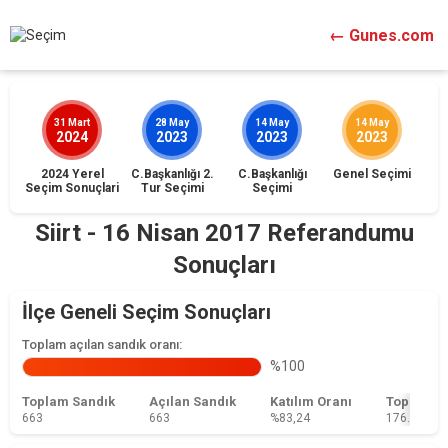
← Gunes.com
31 Mart
28 May
14 May
14 May
2024
2023
2023
2023
2024 Yerel
C.Başkanlığı 2.
C.Başkanlığı
Genel Seçimi
İst
Seçim Sonuçlari
Tur Seçimi
Seçimi
Siirt - 16 Nisan 2017 Referandumu
Sonuçları
İlçe Geneli Seçim Sonuçları
Toplam açılan sandık oranı:
%100
Toplam Sandık
Açılan Sandık
Katılım Oranı
Toplam 
663
663
%83,24
176.845