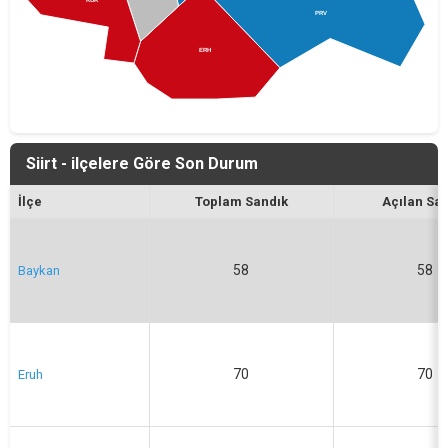
PRV
ERH
Siirt - ilçelere Göre Son Durum
İlçe
Toplam Sandık
Açılan Sa
58
58
Baykan
70
70
Eruh