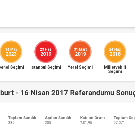
14 May
23 Haz
31 Mart
24 Haz
2023
2019
2019
2018
Genel Seçimi
İstanbul Seçimi
Yerel Seçimi
Milletvekili
Seçimi
burt - 16 Nisan 2017 Referandumu Sonuç
Toplam Sandık
Açılan Sandık
Katılım Oranı
Toplam Se
285
285
%81,95
57.071