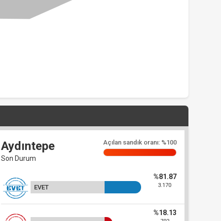
Açılan sandık oranı: %100
Aydıntepe
Son Durum
%81.87
3.170
EVET
%18.13