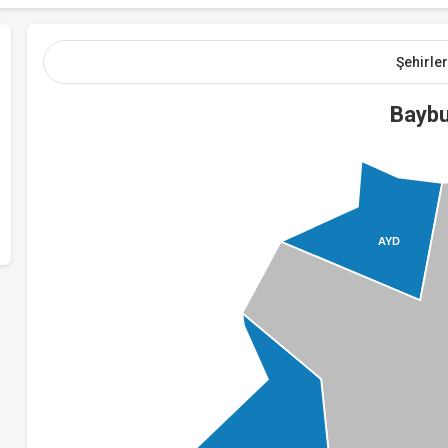
Şehirler
Baybu
AYD