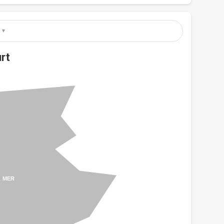
rt
MER