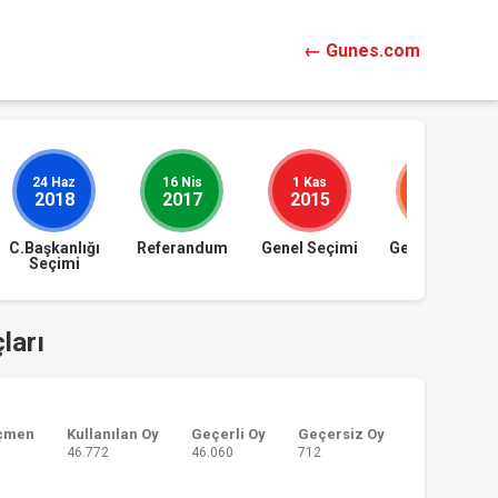
← Gunes.com
24 Haz
16 Nis
1 Kas
7 Haz
2018
2017
2015
2015
C.Başkanlığı
Referandum
Genel Seçimi
Genel Seçimi
Seçimi
ları
çmen
Kullanılan Oy
Geçerli Oy
Geçersiz Oy
46.772
46.060
712