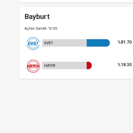
Bayburt
Açılan Sandık: %100
%81.70
EVET
%18.30
HAYIR