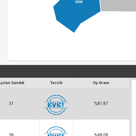
DEM
Açılan Sandık
Tercih
Oy Oranı
31
EVET
%81.87
38
EVET
%88.08