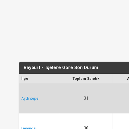
Bayburt - ilçelere Göre Son Durum
İlçe
Toplam Sandık
31
Aydıntepe
38
Demirözü