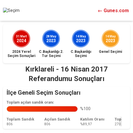
← Gunes.com
31 Mart
28 May
14 May
14 May
2024
2023
2023
2023
2024 Yerel
C.Başkanlığı 2.
C.Başkanlığı
Genel Seçimi
İst
Seçim Sonuçlari
Tur Seçimi
Seçimi
Kırklareli - 16 Nisan 2017
Referandumu Sonuçları
İlçe Geneli Seçim Sonuçları
Toplam açılan sandık oranı:
%100
Toplam Sandık
Açılan Sandık
Katılım Oranı
Toplam 
806
806
%89,97
270.019