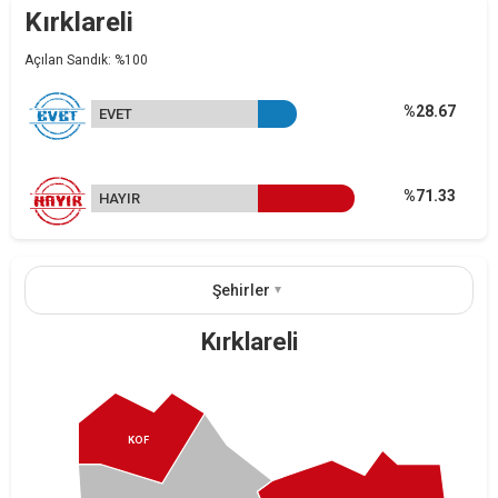
Kırklareli
Açılan Sandık: %100
%28.67
EVET
%71.33
HAYIR
Şehirler
Kırklareli
KOF