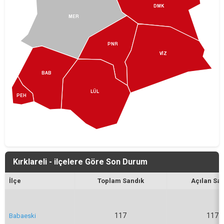
DMK
MER
PNR
VİZ
BAB
LÜL
PEH
Kırklareli - ilçelere Göre Son Durum
İlçe
Toplam Sandık
Açılan Sa
117
117
Babaeski